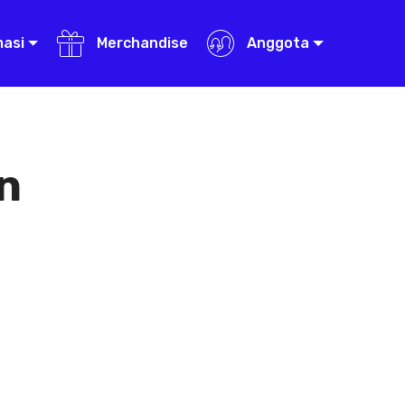
masi
Merchandise
Anggota
n